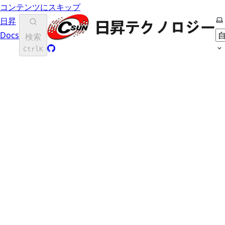
コンテンツにスキップ
テ
日昇
Docs
検索
Ctrl
K
GitHub