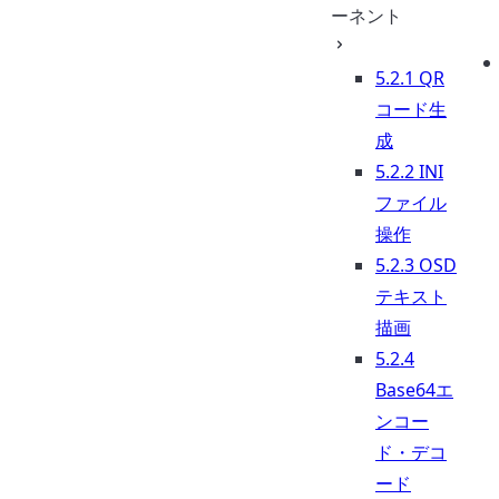
ーネント
5.2.1 QR
コード生
成
5.2.2 INI
ファイル
操作
5.2.3 OSD
テキスト
描画
5.2.4
Base64エ
ンコー
ド・デコ
ード