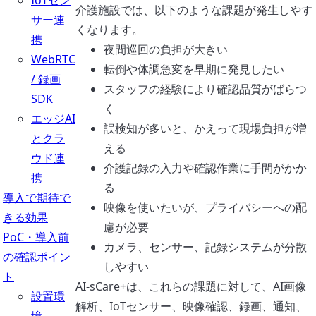
IoTセン
介護施設では、以下のような課題が発生しやす
サー連
くなります。
携
夜間巡回の負担が大きい
WebRTC
転倒や体調急変を早期に発見したい
/ 録画
スタッフの経験により確認品質がばらつ
SDK
く
エッジAI
誤検知が多いと、かえって現場負担が増
とクラ
える
ウド連
介護記録の入力や確認作業に手間がかか
携
る
導入で期待で
映像を使いたいが、プライバシーへの配
きる効果
慮が必要
PoC・導入前
カメラ、センサー、記録システムが分散
の確認ポイン
しやすい
ト
AI-sCare+は、これらの課題に対して、AI画像
設置環
解析、IoTセンサー、映像確認、録画、通知、