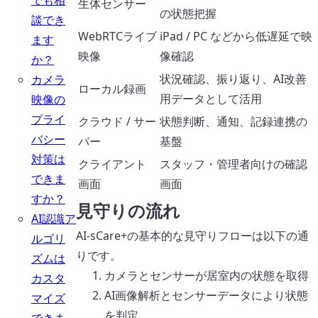
でも相
生体センサー
の状態把握
談でき
WebRTCライブ
iPad / PC などから低遅延で映
ます
映像
像確認
か？
状況確認、振り返り、AI改善
カメラ
ローカル録画
用データとして活用
映像の
プライ
クラウド / サー
状態判断、通知、記録連携の
バシー
バー
基盤
対策は
クライアント
スタッフ・管理者向けの確認
できま
画面
画面
すか？
見守りの流れ
AI認識ア
AI-sCare+の基本的な見守りフローは以下の通
ルゴリ
りです。
ズムは
カメラとセンサーが居室内の状態を取得
カスタ
AI画像解析とセンサーデータにより状態
マイズ
を判定