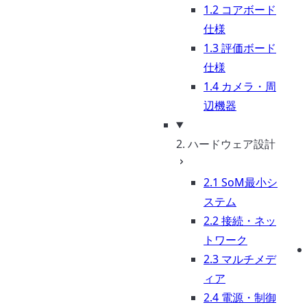
1.2 コアボード
仕様
1.3 評価ボード
仕様
1.4 カメラ・周
辺機器
2. ハードウェア設計
2.1 SoM最小シ
ステム
2.2 接続・ネッ
トワーク
2.3 マルチメデ
ィア
2.4 電源・制御