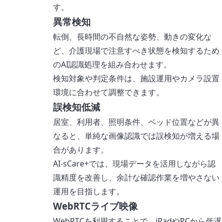
す。
異常検知
転倒、長時間の不自然な姿勢、動きの変化な
ど、介護現場で注意すべき状態を検知するため
のAI認識処理を組み合わせます。
検知対象や判定条件は、施設運用やカメラ設置
環境に合わせて調整できます。
誤検知低減
居室、利用者、照明条件、ベッド位置などが異
なると、単純な画像認識では誤検知が増える場
合があります。
AI-sCare+では、現場データを活用しながら認
識精度を改善し、余計な確認作業を増やさない
運用を目指します。
WebRTCライブ映像
WebRTCを利用することで、iPadやPCから低遅