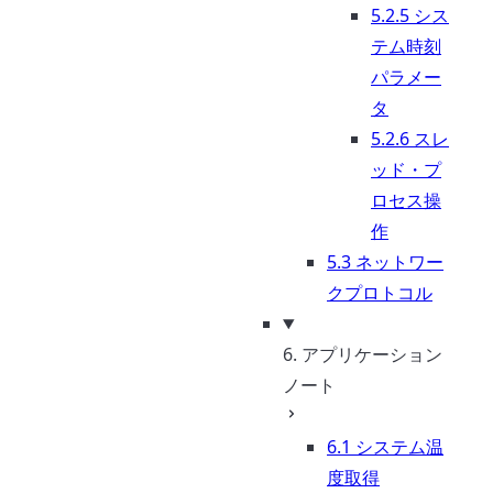
5.2.5 シス
テム時刻
パラメー
タ
5.2.6 スレ
ッド・プ
ロセス操
作
5.3 ネットワー
クプロトコル
6. アプリケーション
ノート
6.1 システム温
度取得