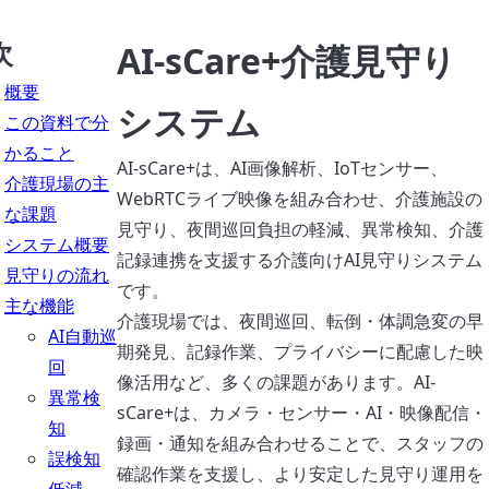
次
AI-sCare+介護見守り
概要
システム
この資料で分
かること
AI-sCare+は、AI画像解析、IoTセンサー、
介護現場の主
WebRTCライブ映像を組み合わせ、介護施設の
な課題
見守り、夜間巡回負担の軽減、異常検知、介護
システム概要
記録連携を支援する介護向けAI見守りシステム
見守りの流れ
です。
主な機能
介護現場では、夜間巡回、転倒・体調急変の早
AI自動巡
期発見、記録作業、プライバシーに配慮した映
回
像活用など、多くの課題があります。AI-
異常検
sCare+は、カメラ・センサー・AI・映像配信・
知
録画・通知を組み合わせることで、スタッフの
誤検知
確認作業を支援し、より安定した見守り運用を