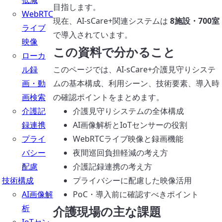
低減
目指します。
WebRTC
現在、AI-sCare+関連システムは
8施設・700室
ライブ
で導入されています。
映像
この資料で分かること
ローカ
ル録
このページでは、AI-sCare+介護見守りシステ
画・動
ムの基本構成、利用シーン、技術要素、導入時
画検索
の確認ポイントをまとめます。
介護記
介護見守りシステムの全体構成
録連携
AI画像解析とIoTセンサーの役割
プライ
WebRTCライブ映像と録画機能
バシー
夜間巡回負担軽減の考え方
配慮
介護記録連携の考え方
技術構成
プライバシーに配慮した映像活用
AI画像解
PoC・導入前に確認すべきポイント
析
介護現場の主な課題