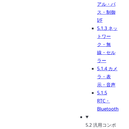
アル・バ
ス・制御
I/F
5.1.3 ネッ
トワー
ク・無
線・セル
ラー
5.1.4 カメ
ラ・表
示・音声
5.1.5
RTC・
Bluetooth
5.2 汎用コンポ