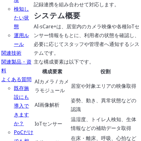
境
記録連携を組み合わせて対応します。
検知し
システム概要
たい状
態
AI-sCare+は、居室内のカメラ映像や各種IoTセ
運用ル
ンサー情報をもとに、利用者の状態を確認し、
ール
必要に応じてスタッフや管理者へ通知するシス
関連技術
テムです。
関連製品・資
主な構成要素は以下です。
料
構成要素
役割
よくある質問
AIカメラ / カメ
居室や対象エリアの映像取得
既存施
ラモジュール
設にも
姿勢、動き、異常状態などの
AI画像解析
導入で
認識
きます
温湿度、トイレ人検知、生体
か？
IoTセンサー
情報などの補助データ取得
PoCだけ
在床・離床、呼吸、心拍など