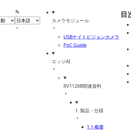
ーマの選択
言語の選択
目
カメラモジュール
USBナイトビジョンカメラ
PoC Guide
エッジAI
RV1126B関連資料
1. 製品・仕様
1.1 概要