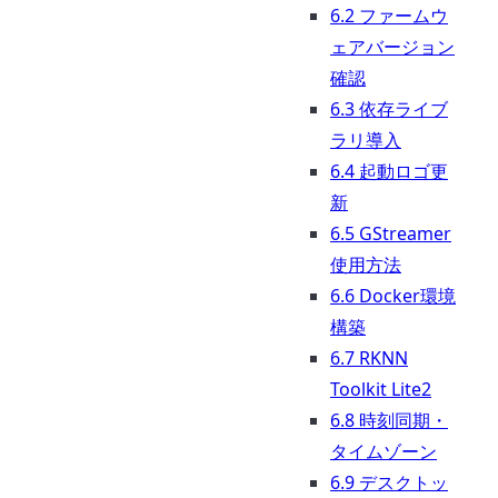
6.2 ファームウ
ェアバージョン
確認
6.3 依存ライブ
ラリ導入
6.4 起動ロゴ更
新
6.5 GStreamer
使用方法
6.6 Docker環境
構築
6.7 RKNN
Toolkit Lite2
6.8 時刻同期・
タイムゾーン
6.9 デスクトッ