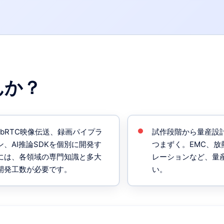
んか？
ebRTC映像伝送、録画パイプラ
試作段階から量産設
ン、AI推論SDKを個別に開発す
つまずく。EMC、放
には、各領域の専門知識と多大
レーションなど、量
開発工数が必要です。
い。