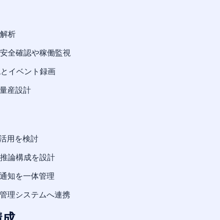
解析
安全確認や稼働監視
認とイベント録画
・量産設計
ラ活用を検討
推論構成を設計
、通知を一体管理
リや管理システムへ連携
構成