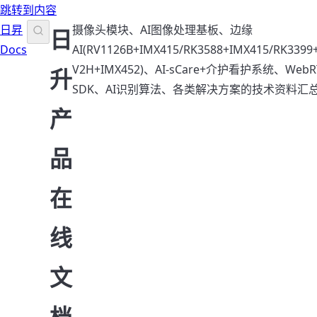
跳转到内容
日昇
摄像头模块、AI图像处理基板、边缘
日
Docs
AI(RV1126B+IMX415/RK3588+IMX415/RK3399
V2H+IMX452)、AI-sCare+介护看护系统、Web
升
SDK、AI识别算法、各类解决方案的技术资料汇
产
品
在
线
文
档