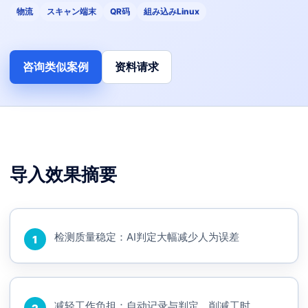
物流
スキャン端末
QR码
組み込みLinux
咨询类似案例
资料请求
导入效果摘要
检测质量稳定：AI判定大幅减少人为误差
1
减轻工作负担：自动记录与判定，削减工时