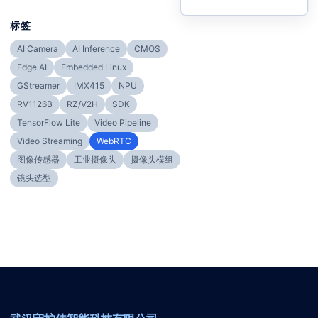
标签
AI Camera
AI Inference
CMOS
Edge AI
Embedded Linux
GStreamer
IMX415
NPU
RV1126B
RZ/V2H
SDK
TensorFlow Lite
Video Pipeline
Video Streaming
WebRTC
图像传感器
工业摄像头
摄像头模组
镜头选型