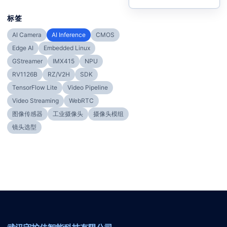
标签
AI Camera
AI Inference
CMOS
Edge AI
Embedded Linux
GStreamer
IMX415
NPU
RV1126B
RZ/V2H
SDK
TensorFlow Lite
Video Pipeline
Video Streaming
WebRTC
图像传感器
工业摄像头
摄像头模组
镜头选型