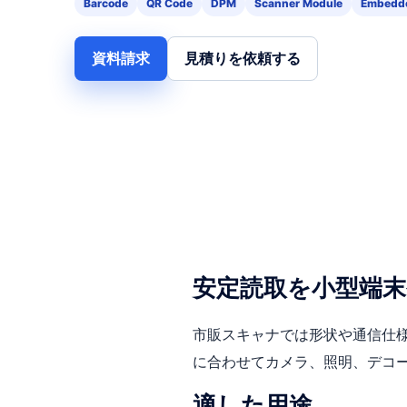
Barcode
QR Code
DPM
Scanner Module
Embedd
資料請求
見積りを依頼する
安定読取を小型端
市販スキャナでは形状や通信仕
に合わせてカメラ、照明、デコ
適した用途