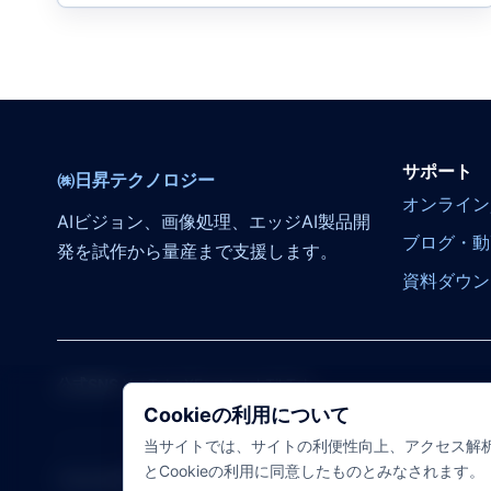
サポート
㈱日昇テクノロジー
オンライン
AIビジョン、画像処理、エッジAI製品開
ブログ・動
発を試作から量産まで支援します。
資料ダウン
公式SNS
YouTube
X
Facebook
TikTok
Cookieの利用について
当サイトでは、サイトの利便性向上、アクセス解析
とCookieの利用に同意したものとみなされます。
Copyright© 2007-2026 株式会社日昇テクノロジー All Rights 