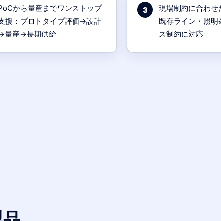
PoCから量産までワンストップ
現場制約に合わせ
3
支援：プロトタイプ評価→設計
既存ライン・照明
→量産→長期供給
ス制約に対応
製品