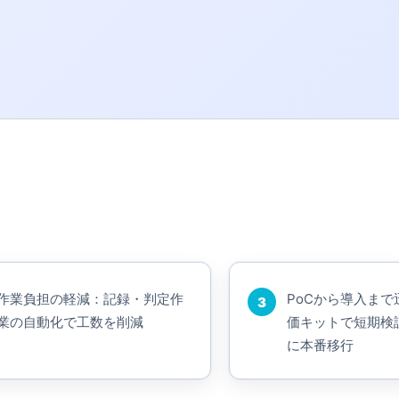
作業負担の軽減：記録・判定作
PoCから導入ま
3
業の自動化で工数を削減
価キットで短期検
に本番移行