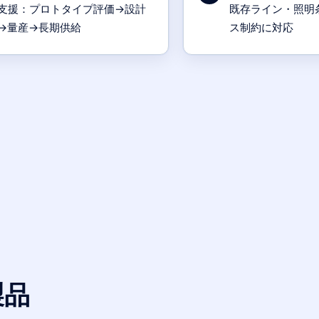
支援：プロトタイプ評価→設計
既存ライン・照明
→量産→長期供給
ス制約に対応
製品