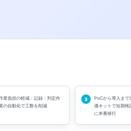
作業負担の軽減：記録・判定作
PoCから導入ま
3
業の自動化で工数を削減
価キットで短期検
に本番移行