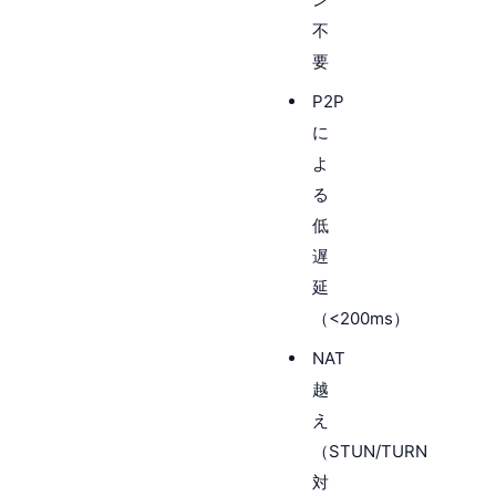
不
要
P2P
に
よ
る
低
遅
延
（<200ms）
NAT
越
え
（STUN/TURN
対