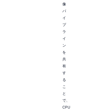
像
パ
イ
プ
ラ
イ
ン
を
共
有
す
る
こ
と
で、
CPU