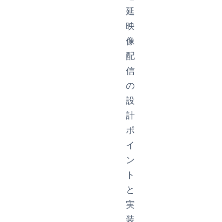
延
映
像
配
信
の
設
計
ポ
イ
ン
ト
と
実
装