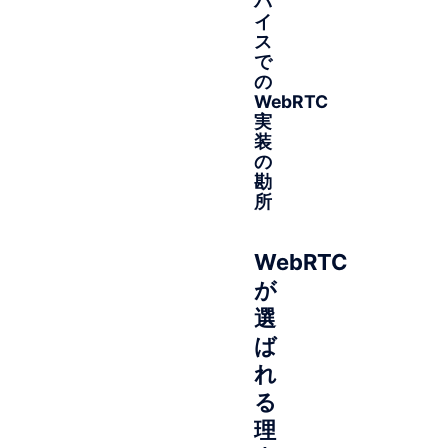
バ
イ
ス
で
の
WebRTC
実
装
の
勘
所
WebRTC
が
選
ば
れ
る
理