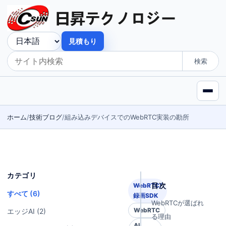
見積もり
検索
ホーム
技術ブログ
組み込みデバイスでのWebRTC実装の勘所
カテゴリ
目次
WebRTC/
すべて (6)
録画SDK
WebRTCが選ばれ
WebRTC
エッジAI (2)
る理由
AI