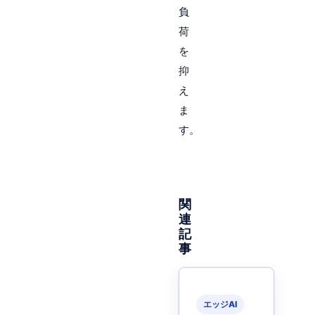
負
荷
を
抑
え
ま
す。
関
連
記
事
エッジAI