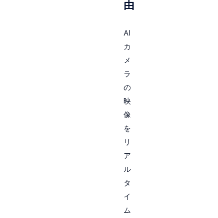
由
AI
カ
メ
ラ
の
映
像
を
リ
ア
ル
タ
イ
ム