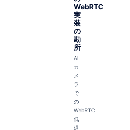
WebRTC
実
装
の
勘
所
AI
カ
メ
ラ
で
の
WebRTC
低
遅