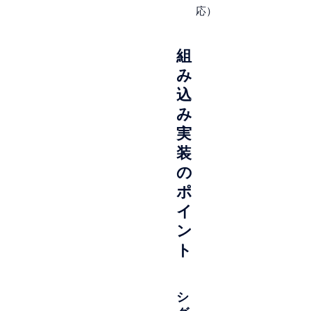
応）
組
み
込
み
実
装
の
ポ
イ
ン
ト
シ