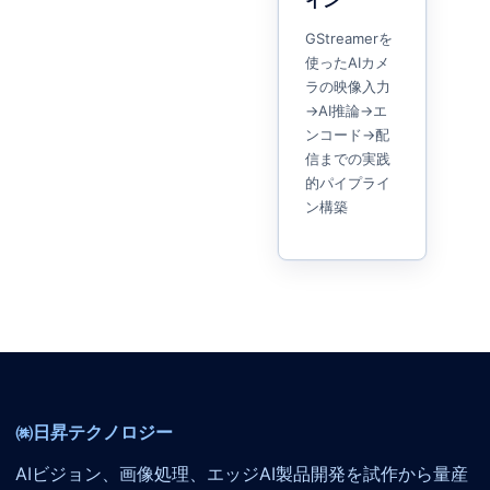
イン
GStreamerを
使ったAIカメ
ラの映像入力
→AI推論→エ
ンコード→配
信までの実践
的パイプライ
ン構築
㈱日昇テクノロジー
AIビジョン、画像処理、エッジAI製品開発を試作から量産