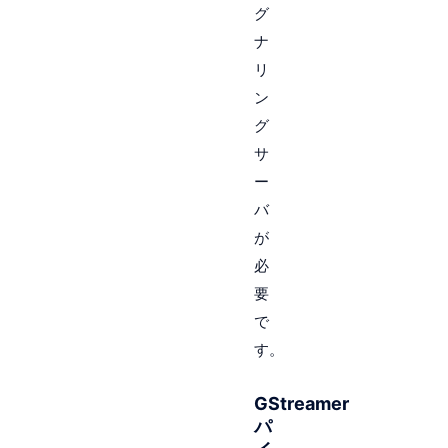
グ
ナ
リ
ン
グ
サ
ー
バ
が
必
要
で
す。
GStreamer
パ