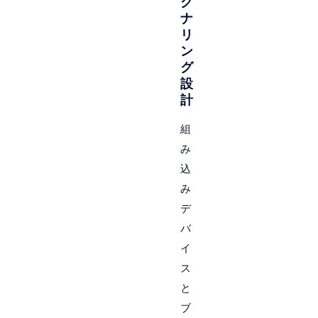
グ
ナ
リ
ン
グ
設
計
組
み
込
み
デ
バ
イ
ス
と
ブ