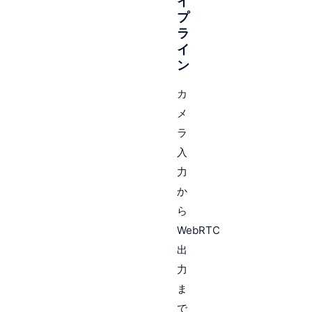
イ
プ
ラ
イ
ン
カ
メ
ラ
入
力
か
ら
WebRTC
出
力
ま
で