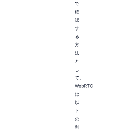
で
確
認
す
る
方
法
と
し
て、
WebRTC
は
以
下
の
利