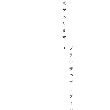
点
が
あ
り
ま
す：
ブ
ラ
ウ
ザ
で
プ
ラ
グ
イ
ン