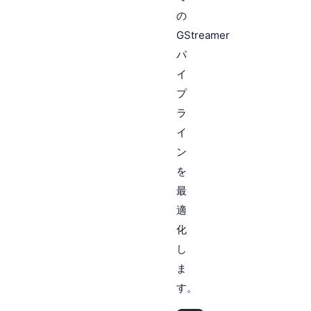
の
GStreamer
パ
イ
プ
ラ
イ
ン
を
最
適
化
し
ま
す。