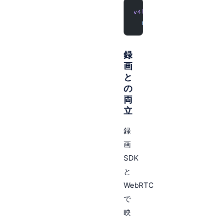
v4l2src
 !
 videoconver
  rtph264pay
 !
 webrtc
録
画
と
の
両
立
録
画
SDK
と
WebRTC
で
映