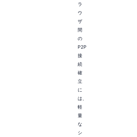
ラ
ウ
ザ
間
の
P2P
接
続
確
立
に
は、
軽
量
な
シ