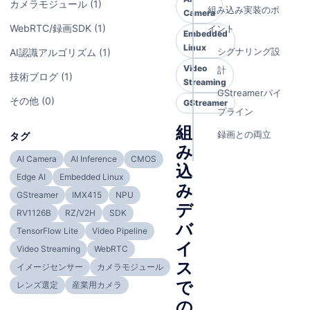
カメラモジュール (1)
組み込み実装のポ
Camera
WebRTC/録画SDK (1)
イント
Embedded
Linux
シグナリング設
AI認識アルゴリズム (1)
Video
計
技術ブログ (1)
Streaming
GStreamerパイ
その他 (0)
GStreamer
プライン
組
録画との両立
タグ
み
AI Camera
AI Inference
CMOS
込
Edge AI
Embedded Linux
み
GStreamer
IMX415
NPU
デ
RV1126B
RZ/V2H
SDK
バ
TensorFlow Lite
Video Pipeline
イ
Video Streaming
WebRTC
ス
イメージセンサー
カメラモジュール
で
レンズ選定
産業用カメラ
の