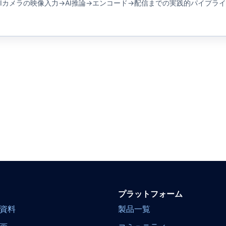
ったAIカメラの映像入力→AI推論→エンコード→配信までの実践的パイプラ
プラットフォーム
資料
製品一覧