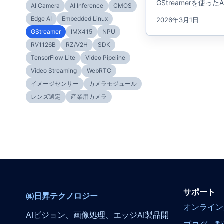
GStreamerを使
AI Camera
AI Inference
CMOS
Edge AI
Embedded Linux
2026年3月1日
GStreamer
IMX415
NPU
RV1126B
RZ/V2H
SDK
TensorFlow Lite
Video Pipeline
Video Streaming
WebRTC
イメージセンサー
カメラモジュール
レンズ選定
産業用カメラ
サポート
㈱日昇テクノロジー
オンライン
AIビジョン、画像処理、エッジAI製品開