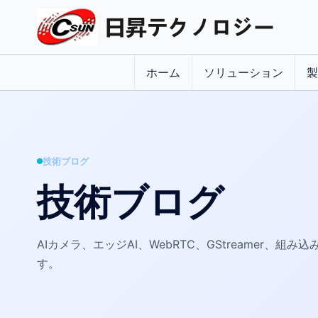
ホーム
ソリューション
製
技術ブログ
技術ブログ
AIカメラ、エッジAI、WebRTC、GStreamer、組
す。