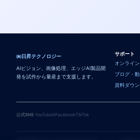
サポート
㈱日昇テクノロジー
オンライン
AIビジョン、画像処理、エッジAI製品開
ブログ・動
発を試作から量産まで支援します。
資料ダウン
公式SNS
YouTube
X
Facebook
TikTok